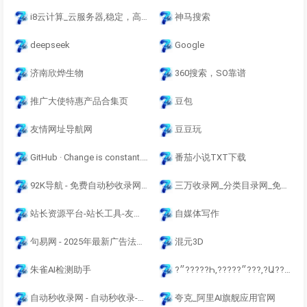
i8云计算_云服务器,稳定，高性能，香港CN2独享云服务器
神马搜索
deepseek
Google
济南欣烨生物
360搜索，SO靠谱
推广大使特惠产品合集页
豆包
友情网址导航网
豆豆玩
GitHub · Change is constant. GitHub keeps you ahead. · GitHub
番茄小说TXT下载
92K导航 - 免费自动秒收录网址导航
三万收录网_分类目录网_免费网站目录_网站收录_网址提交_免费收录网站
站长资源平台-站长工具-友情链接-免费资源互换-网站交易平台
自媒体写作
句易网 - 2025年最新广告法淘宝抖音违禁词敏感词在线查询检测工具
混元3D
朱雀AI检测助手
?״?????Һ,?????״???,?Ա?????,?????Ҵ???,?Ҵ?????Һ,???Ƽ?,??????ԭҩ_ɽ?????????
自动秒收录网 - 自动秒收录-网站收录-收录网站-网址收录-秒收录
夸克_阿里AI旗舰应用官网