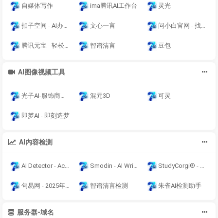
自媒体写作
ima腾讯AI工作台
灵光
扣子空间 - AI办公助手一站式平台 - 扣子空间提供AI写作|PPT|表格|设计|播客|生图
文心一言
问小白官网 - 找灵感，向空白发问，灵感自来
腾讯元宝 - 轻松工作 多点生活
智谱清言
豆包
AI图像视频工具
光子AI-服饰商拍生成平台
混元3D
可灵
即梦AI - 即刻造梦
AI内容检测
AI Detector - Accurate AI Checker for ChatGPT, GPT-5 & Gemini
Smodin - AI Writing Assistant & Plagiarism Checker
StudyCorgi® - Fast Essay Writing Help | Free Essay Samples
句易网 - 2025年最新广告法淘宝抖音违禁词敏感词在线查询检测工具
智谱清言检测
朱雀AI检测助手
服务器-域名