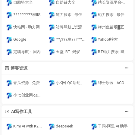
自助链大全
自助链大全
站长资源平台-站长工具-友情链接-免费资源互换-网站交易平台
磁力搜索 - 最佳的bt搜索引擎和网站导航大全
磁力搜索 - 最佳的bt搜索引擎和网站导航大全
快站网 - 助力网站快速收录的智能导航平台
站牌导航 _资源导航_程序员资源大全_硬核科技网址导航
梅州鱼苗场█五华鱼苗场13413124009兴宁鱼苗场█梅县鱼苗场
Google
??ݸ???糡?????????糡13413124009???????糡?????????糡
Yahoo!検索
定魂导航・国内优质站长导航网丨[旭安侠极速响应]丨定魂导航官网
天堂_BT_蚂蚁_迅雷_磁力_链接_搜索引擎-网友之家
BT磁力搜索_磁力狗_CILIMAO磁力猫_磁力搜索引擎2025导航大全
博客资源
青瓜资源 - 免费PHP源码下载与绿色软件分享
小K网-QQ活动_资源分享-源码基地-项目分享-安卓绿色软件基地
绅士乐园 - ACG绅士文化探索 | ACG绅士向爱好者
小七创业网-短视频自媒体创业项目资源网
AI写作工具
Kimi AI with K2.6 | Better Coding, Smarter Agents
deepseek
千问-阿里 AI 助手