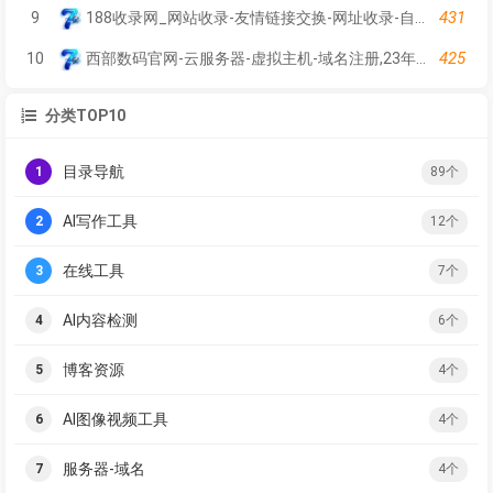
431
9
188收录网_网站收录-友情链接交换-网址收录-自动秒收录
425
10
西部数码官网-云服务器-虚拟主机-域名注册,23年知名云服务商！
分类TOP10
目录导航
1
89个
AI写作工具
2
12个
在线工具
3
7个
AI内容检测
4
6个
博客资源
5
4个
AI图像视频工具
6
4个
服务器-域名
7
4个