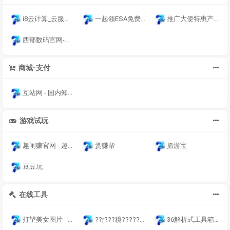
i8云计算_云服务器,稳定，高性能，香港CN2独享云服务器
一起领ESA免费版套餐额度
推广大使特惠产品合集页
西部数码官网-云服务器-虚拟主机-域名注册,23年知名云服务商！
商城-支付
互站网 - 国内知名的网站、域名、软件、APP源码交易平台
游戏试玩
趣闲赚官网 - 趣闲赚app官方版下载【官方正版】
赏赚帮
抓游宝
豆豆玩
在线工具
打望美女图片 - 美女图片分享 - 欣赏美女图片 - 高清美女写真
??ɽ???糡?????????糡13413124009???????糡?????????糡
36解析式工具箱-在线工具查询网