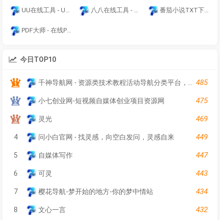
UU在线工具 - UU工具箱 - 便捷实用的工具集合站
八八在线工具 - 探索命运奥秘，智慧指引人生 | AI智能测算
番茄小说TXT下载
PDF大师 - 在线PDF编辑、转换、压缩工具
今日TOP10
485
千神导航网 - 资源类技术教程活动导航分类平台，收录优质站点已数千，满足各大资源爱好者随时查阅最全面的文章资讯教程
475
小七创业网-短视频自媒体创业项目资源网
469
灵光
449
4
问小白官网 - 找灵感，向空白发问，灵感自来
447
5
自媒体写作
443
6
可灵
434
7
樱花导航-梦开始的地方-你的梦中情站
432
8
文心一言