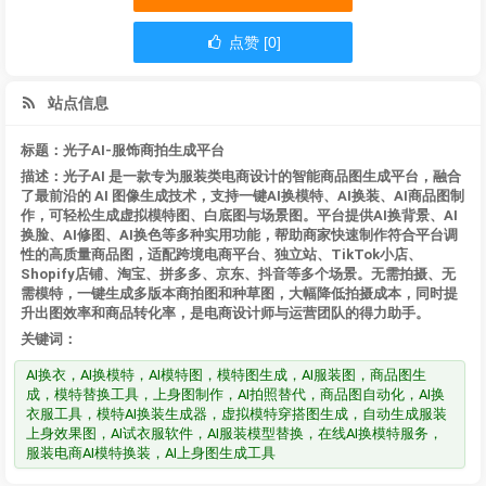
点赞 [0]
站点信息
标题：光子AI-服饰商拍生成平台
描述：光子AI 是一款专为服装类电商设计的智能商品图生成平台，融合
了最前沿的 AI 图像生成技术，支持一键AI换模特、AI换装、AI商品图制
作，可轻松生成虚拟模特图、白底图与场景图。平台提供AI换背景、AI
换脸、AI修图、AI换色等多种实用功能，帮助商家快速制作符合平台调
性的高质量商品图，适配跨境电商平台、独立站、TikTok小店、
Shopify店铺、淘宝、拼多多、京东、抖音等多个场景。无需拍摄、无
需模特，一键生成多版本商拍图和种草图，大幅降低拍摄成本，同时提
升出图效率和商品转化率，是电商设计师与运营团队的得力助手。
关键词：
AI换衣，AI换模特，AI模特图，模特图生成，AI服装图，商品图生
成，模特替换工具，上身图制作，AI拍照替代，商品图自动化，AI换
衣服工具，模特AI换装生成器，虚拟模特穿搭图生成，自动生成服装
上身效果图，AI试衣服软件，AI服装模型替换，在线AI换模特服务，
服装电商AI模特换装，AI上身图生成工具