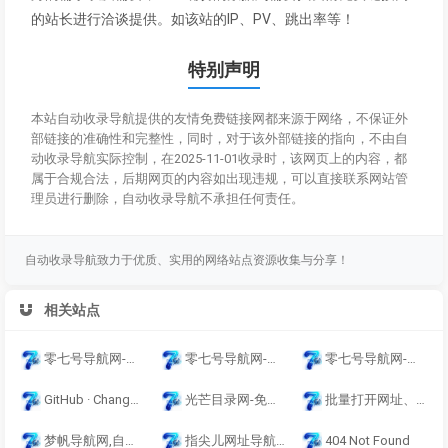
的站长进行洽谈提供。如该站的IP、PV、跳出率等！
特别声明
本站自动收录导航提供的友情免费链接网都来源于网络，不保证外
部链接的准确性和完整性，同时，对于该外部链接的指向，不由自
动收录导航实际控制，在2025-11-01收录时，该网页上的内容，都
属于合规合法，后期网页的内容如出现违规，可以直接联系网站管
理员进行删除，自动收录导航不承担任何责任。
自动收录导航致力于优质、实用的网络站点资源收集与分享！
相关站点
零七号导航网-网址导航-收录网站-免费收录-自动秒收录-导航网站-提供免费源码
零七号导航网-网址导航-收录网站-免费收录-自动秒收录-导航网站-提供免费源码
零七号导航网-网址导航-收录网站-免费收录-自动秒收录-导航网站-提供免费源码
GitHub · Change is constant. GitHub keeps you ahead. · GitHub
光芒目录网-免费提供外链发布自动收录导航网,来路自动排第一。
批量打开网址、网页、网站（网址、超链接批量打开工具，如何批量一键快速打开多个网站、网页）
梦帆导航网,自动秒收录,QQ技术导航,导航天下,技术导航,娱乐网,小刀娱乐网,爱Q,QQ技术,QQ导航
指尖儿网址导航 - 人人都在用的上网导航网址大全
404 Not Found