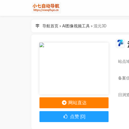
导航首页
»
AI图像视频工具
»
混元3D
站点域名
备案
日浏览
网站直达
点赞 [0]