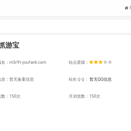
抓游宝
：m5r9t.youfanli.com
站点星级：
信息：
暂无备案信息
站长ＱＱ：
暂无QQ信息
数：150次
月浏览数：150次