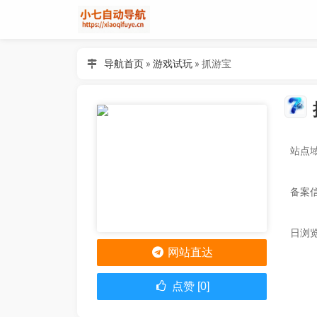
导航首页
»
游戏试玩
»
抓游宝
站点域名
备案
日浏览
网站直达
点赞 [0]