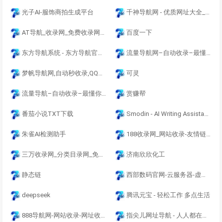
光子AI-服饰商拍生成平台
千神导航网 - 优质网址大全_实用网站导航_byb8.com
AT导航_收录网_免费收录网站_自动收录网_秒收录
百度一下
东方导航系统 - 东方导航官方收录
流量导航网–自动收录–最懂你的导航网站
梦帆导航网,自动秒收录,QQ技术导航,导航天下,技术导航,娱乐网,小刀娱乐网,爱Q,QQ技术,QQ导航
可灵
流量导航–自动收录–最懂你的导航网站
赏赚帮
番茄小说TXT下载
Smodin - AI Writing Assistant & Plagiarism Checker
朱雀AI检测助手
188收录网_网站收录-友情链接交换-网址收录-自动秒收录
三万收录网_分类目录网_免费网站目录_网站收录_网址提交_免费收录网站
济南欣欣化工
静态链
西部数码官网-云服务器-虚拟主机-域名注册,23年知名云服务商！
deepseek
腾讯元宝 - 轻松工作 多点生活
888导航网-网站收录-网址收录-网址导航-收录网站-自助广告系统
指尖儿网址导航 - 人人都在用的上网导航网址大全